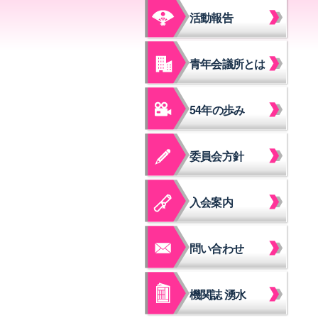
活動報告
青年会議所とは
54年の歩み
委員会方針
入会案内
問い合わせ
機関誌 湧水