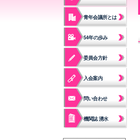
青年会議所とは
54年の歩み
委員会方針
入会案内
問い合わせ
機関誌 湧水