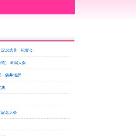
年記念式典・祝賀会
会議） 新潟大会
町・袋井場所
式典
年記念大会