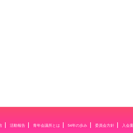
信
活動報告
青年会議所とは
54年の歩み
委員会方針
入会