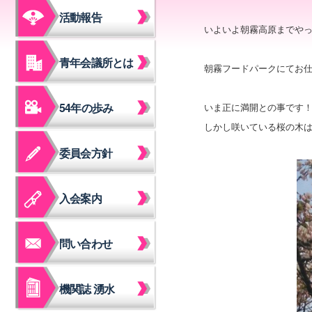
活動報告
いよいよ朝霧高原までや
青年会議所とは
朝霧フードパークにてお仕
54年の歩み
いま正に満開との事です
しかし咲いている桜の木
委員会方針
入会案内
問い合わせ
機関誌 湧水