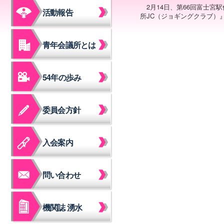
2月14日、第66回富士
活動報告
所JC（ジョギングクラブ）
青年会議所とは
54年の歩み
委員会方針
入会案内
問い合わせ
機関誌 湧水