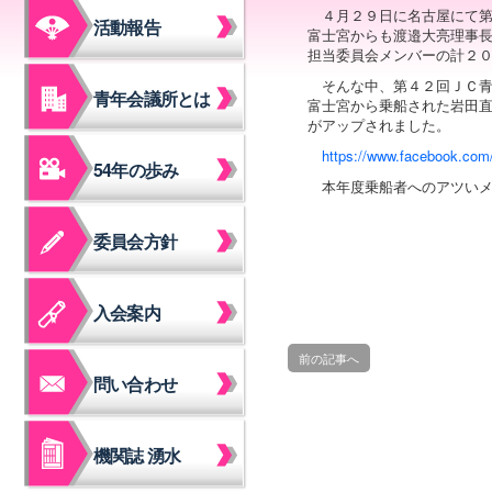
４月２９日に名古屋にて
活動報告
富士宮からも渡邉大亮理事
担当委員会メンバーの計２
そんな中、第４２回ＪＣ
青年会議所とは
富士宮から乗船された岩田
がアップされました。
https://www.facebook.com
54年の歩み
本年度乗船者へのアツい
委員会方針
入会案内
前の記事へ
問い合わせ
機関誌 湧水