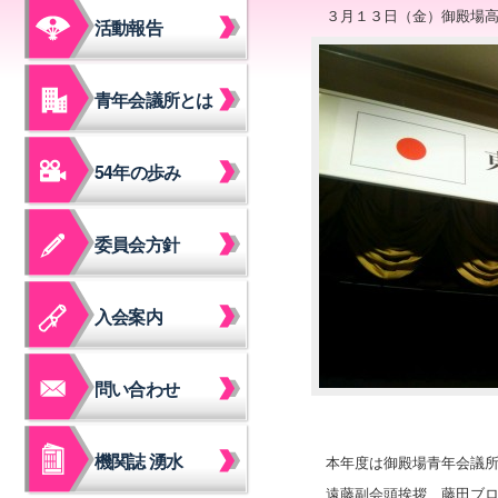
３月１３日（金）御殿場高
活動報告
青年会議所とは
54年の歩み
委員会方針
入会案内
問い合わせ
機関誌 湧水
本年度は御殿場青年会議
遠藤副会頭挨拶、藤田ブ