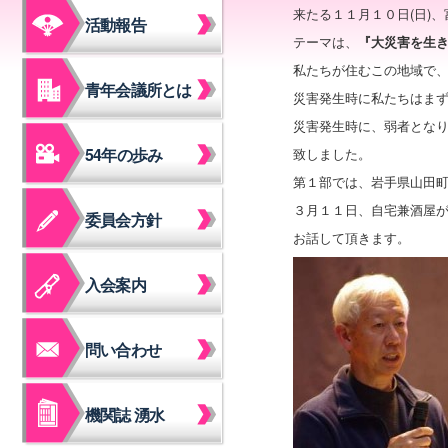
来たる１１月１０日(日)
活動報告
テーマは、
『大災害を生
私たちが住むこの地域で
青年会議所とは
災害発生時に私たちはま
災害発生時に、弱者とな
54年の歩み
致しました。
第１部では、岩手県山田
３月１１日、自宅兼酒屋
委員会方針
お話して頂きます。
入会案内
問い合わせ
機関誌 湧水