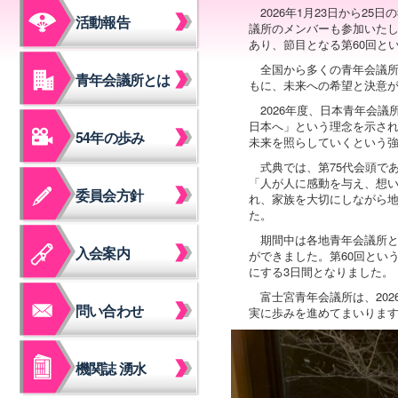
2026年1月23日から25日
活動報告
議所のメンバーも参加いたし
あり、節目となる第60回と
全国から多くの青年会議
青年会議所とは
もに、未来への希望と決意
2026年度、日本青年会議所
日本へ」という理念を示され
54年の歩み
未来を照らしていくという
式典では、第75代会頭であ
「人が人に感動を与え、想
委員会方針
れ、家族を大切にしながら
た。
期間中は各地青年会議所
入会案内
ができました。第60回とい
にする3日間となりました。
富士宮青年会議所は、20
問い合わせ
実に歩みを進めてまいりま
機関誌 湧水