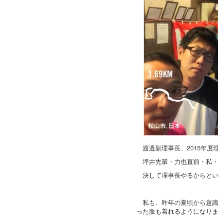
渡邉副理事長、2015年
坪井先輩・力也直前・私
決して理事長やるからと
私も、昨年の夏頃から意
った服も着れるようになり