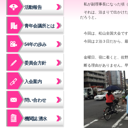
私が副理事長になった頃
活動報告
それは、泊まりで出かけ
だろうと。
青年会議所とは
今回は、松山全国大会で
今回は２泊３日だから、
54年の歩み
金曜日、宿に着くと、佐
委員会方針
断る理由がありません。
入会案内
問い合わせ
機関誌 湧水