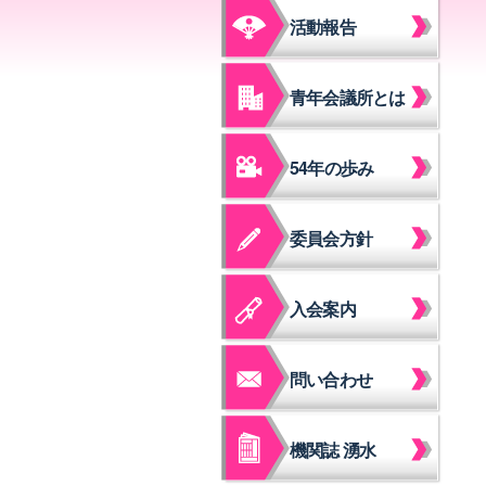
活動報告
青年会議所とは
54年の歩み
委員会方針
入会案内
問い合わせ
機関誌 湧水