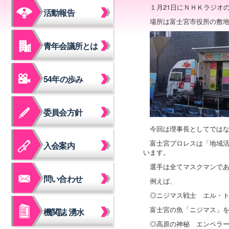
１月21日にＮＨＫラジオ
活動報告
場所は富士宮市役所の敷
青年会議所とは
54年の歩み
委員会方針
今回は理事長としてでは
富士宮プロレスは「地域
入会案内
います。
選手は全てマスクマンで
問い合わせ
例えば、
◎ニジマス戦士 エル・
富士宮の魚「ニジマス」
機関誌 湧水
◎高原の神秘 エンペラ