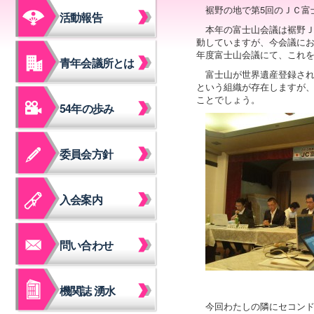
裾野の地で第5回のＪＣ富
活動報告
本年の富士山会議は裾野
動していますが、今会議にお
年度富士山会議にて、これを
青年会議所とは
富士山が世界遺産登録され
という組織が存在しますが、
ことでしょう。
54年の歩み
委員会方針
入会案内
問い合わせ
機関誌 湧水
今回わたしの隣にセコン