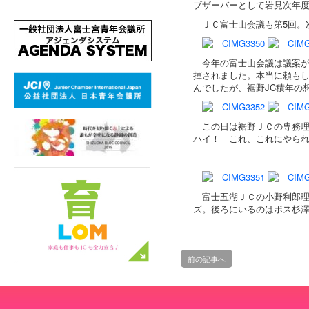
ブザーバーとして岩見次年
ＪＣ富士山会議も第5回。
今年の富士山会議は議案
揮されました。本当に頼も
んでしたが、裾野JC積年の
この日は裾野ＪＣの専務
ハイ！ これ、これにやられま
富士五湖ＪＣの小野利郎理
ズ。後ろにいるのはボス杉
前の記事へ